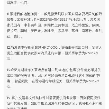
叙利亚、也门。
11.限运目的地附加费：一般是指受到联合国安理会贸易限制的附
加费，加收标准：RMB325/票+RMB325*当月燃油/票，涉及国
家范围有：中非共和国、刚果民主共和国、厄立特里亚、伊朗、
伊拉克、朝鲜、黎巴嫩、利比亚、索马里、苏丹、南苏丹、叙利
亚、也门。
12.当发票申报价值超过HKD1000，货物由香港出口时，发货人
需主动配合提供发票向海关进行申报，报关手续费为RMB37/
票。
13.哈萨克斯坦海关要求所有进口到当地的“包裹”货件都必须提供
出口国的报关证明，因此所有经由香港DHL寄往这个国家的“包
裹”，都必须统一在香港进行单独报关，报关手续费为RMB37/
票。
14. 客户交运非文件类快件时需要提供商业发票，否则视同授权
我司代做发票，如因申报原因发生扣关或延误，我司概不承担相
关责任及费用。