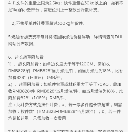
4. 1).文件的重量上限为2.5kg；快件重量在30kg以上的，如有不
足1kg的小数部分，需进位到上一整数公斤数计费。
2).不接受单件计费重超过300kg的货件。
5.燃油附加费费率每月将随国际燃油价格浮动，详情请查阅DHL
网站公布数据。
6、超长超重附加费
1）、超长附加费：如单边长度大于等于120CM、需加收
RMB828/件+RMB828*当月燃油/件，如当月燃油为18%，此附
加费828*（1+18%）RMB/件。
2）、超重附加费：如单件实重或材积重大于等于70KG，需加
收RMB828/件+RMB828*当月燃油/件，如当月燃油为18%，此
附加费828*（1+18%）RMB/件。
注：此计费方式是按件计费，a、若一票多件超长或超重，则需
加收：按件数*（RMB828+RMB828*当月燃油）；b、若一件
均超长超重，只需加收一次费用；
7.如因收件人地址错误、不完整等原因无法派送，客户提供新的