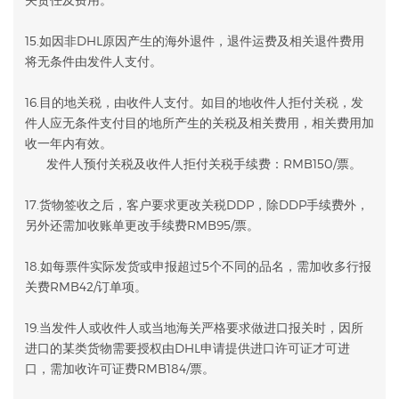
15.如因非DHL原因产生的海外退件，退件运费及相关退件费用
将无条件由发件人支付。
16.目的地关税，由收件人支付。如目的地收件人拒付关税，发
件人应无条件支付目的地所产生的关税及相关费用，相关费用加
收一年内有效。
发件人预付关税及收件人拒付关税手续费：RMB150/票。
17.货物签收之后，客户要求更改关税DDP，除DDP手续费外，
另外还需加收账单更改手续费RMB95/票。
18.如每票件实际发货或申报超过5个不同的品名，需加收多行报
关费RMB42/订单项。
19.当发件人或收件人或当地海关严格要求做进口报关时，因所
进口的某类货物需要授权由DHL申请提供进口许可证才可进
口，需加收许可证费RMB184/票。