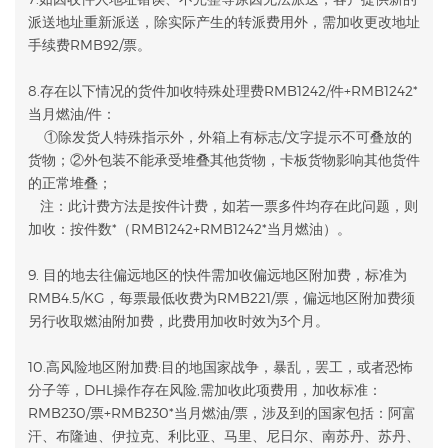
派送地址重新派送，除实际产生的转派费用外，需加收更改地址
手续费RMB92/票。
8.存在以下情况的货件加收特殊处理费RMB1242/件+RMB1242*
当月燃油/件：
①除发货人特殊指示外，外箱上有标志/文字提示不可叠放的
货物；②外包装不能承受堆叠其他货物，卡板货物影响其他货件
的正常堆叠；
注：此计费方法是按件计费，如若一票多件均存在此问题，则
加收：按件数*（RMB1242+RMB1242*当月燃油）。
9. 目的地去往偏远地区的快件需加收偏远地区附加费，标准为
RMB4.5/KG，每票最低收费为RMB221/票，偏远地区附加费须
另行收取燃油附加费，此费用加收时效为3个月。
10.高风险地区附加费:目的地国家战争，暴乱，罢工，或者恐怖
分子等，DHL操作存在风险,需加收此项费用，加收标准：
RMB230/票+RMB230*当月燃油/票，涉及到的国家包括：阿富
汗、布隆迪、伊拉克、利比亚、马里、尼日尔、南苏丹、苏丹、